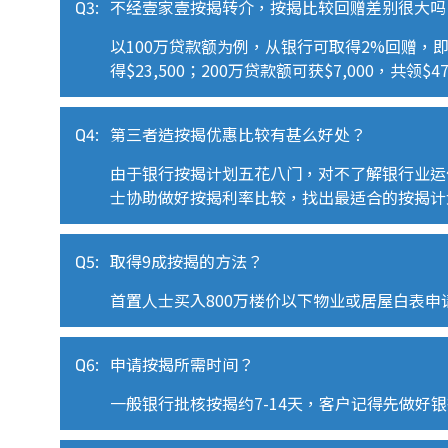
Q3:
不经壹家壹按揭转介，按揭比较回赠差别很大吗
以
100
万贷款额为例，从银行可取得
2%
回赠，
得
$23,500
；
200
万贷款额可获
$7,000
，共领
$47
Q4:
第三者造按揭优惠比较有甚么好处？
由于银行按揭计划五花八门，对不了解银行业运
士协助做好按揭利率比较，找出最适合的按揭计
Q5:
取得9成按揭的方法？
首置人士买入
800
万楼价以下物业或居屋白表申
Q6:
申请按揭所需时间？
一般银行批核按揭约
7-14
天，客户记得先做好银