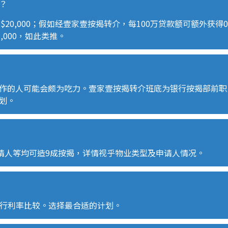
？
即
$20,000
；假如经壹家壹按揭转介，每
100
万贷款额可额外获得
,000
，如此类推。
作的人可能会颇为吃力。壹家壹按揭转介班底为银行按揭部前职
划。
请人等均可造
9
成按揭，详情视乎物业类型及申请人情况。
行利率比较。选择最合适的计划。