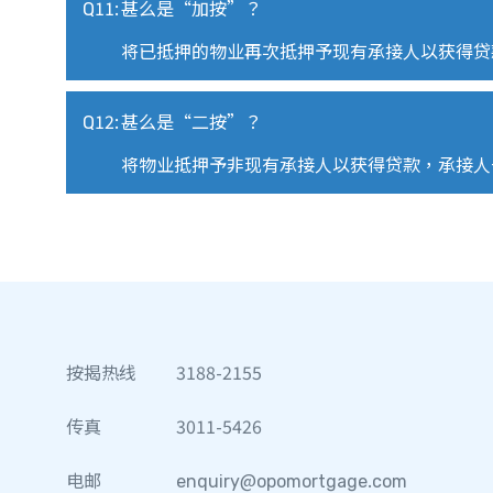
Q11:
甚么是“加按”？
将已抵押的物业再次抵押予现有承接人以获得贷
Q12:
甚么是“二按”？
将物业抵押予非现有承接人以获得贷款，承接人
按揭热线
3188-2155
传真
3011-5426
电邮
enquiry@opomortgage.com​