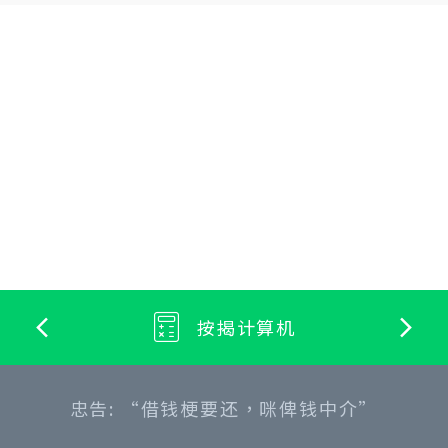
按揭计算机
忠告: “借钱梗要还，咪俾钱中介”