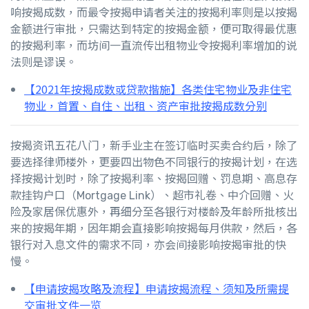
响按揭成数，而最令按揭申请者关注的按揭利率则是以按揭
金额进行审批，只需达到特定的按揭金额，便可取得最优惠
的按揭利率，而坊间一直流传出租物业令按揭利率增加的说
法则是谬误。
【2021年按揭成数或贷款揩施】各类住宅物业及非住宅
物业，首置、自住、出租、资产审批按揭成数分别
按揭资讯五花八门，新手业主在签订临时买卖合约后，除了
要选择律师楼外，更要四出物色不同银行的按揭计划，在选
择按揭计划时，除了按揭利率、按揭回赠、罚息期、高息存
款挂钩户口（Mortgage Link）、超市礼卷、中介回赠、火
险及家居保优惠外，再细分至各银行对楼龄及年龄所批核出
来的按揭年期，因年期会直接影响按揭每月供款，然后，各
银行对入息文件的需求不同，亦会间接影响按揭审批的快
慢。
【申请按揭攻略及流程】申请按揭流程、须知及所需提
交审批文件一览