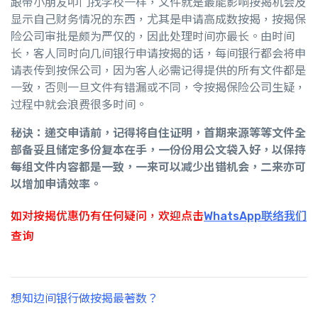
跟带小朋友叩门找学校一样，文件就是最能影响按揭机会及
显示自己财务情况的东西，尤其是申请高成数按揭，按揭保
险公司审批是颇为严仅的，因此处理时间亦最长。由时间
长，客人同时向几间银行申请按揭的话，每间银行都会将申
请表传到按保公司，因为客人必需记得提供的所有文件都是
一致，否则一旦文件有错漏或不同，令按揭保险公司生疑，
过程中就会浪费很多时间。
秘诀：递交申请前，记得将自住证明，首期来源等等文件全
部备妥且储定多份复本在手，一份份用公文袋入好，以保持
每组文件内容都是一致，一来可以减少出错机会，二来亦可
以增加申请效率。
如对按揭优惠仍有任何疑问，欢迎点击
WhatsApp联络我们
查询
想知边间银行做按揭最著数？