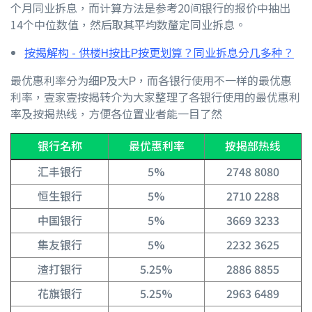
个月同业拆息，而计算方法是参考20间银行的报价中抽出
14个中位数值，然后取其平均数釐定同业拆息。
按揭解构 - 供楼H按比P按更划算？同业拆息分几多种？
最优惠利率分为细P及大P，而各银行使用不一样的最优惠
利率，壹家壹按揭转介为大家整理了各银行使用的最优惠利
率及按揭热线，方便各位置业者能一目了然
银行名称
最优惠利率
按揭部热线
汇丰银行
5%
2748 8080
恒生银行
5%
2710 2288
中国银行
5%
3669 3233
集友银行
5%
2232 3625
渣打银行
5.25%
2886 8855
花旗银行
5.25%
2963 6489