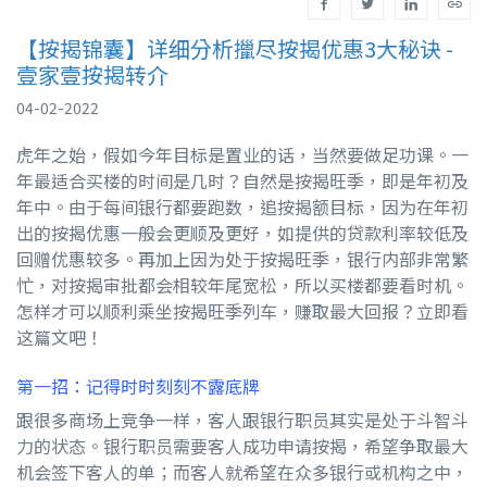
【按揭锦囊】详细分析擸尽按揭优惠3大秘诀 -
壹家壹按揭转介
04-02-2022
虎年之始，假如今年目标是置业的话，当然要做足功课。一
年最适合买楼的时间是几时？自然是按揭旺季，即是年初及
年中。由于每间银行都要跑数，追按揭额目标，因为在年初
出的按揭优惠一般会更顺及更好，如提供的贷款利率较低及
回赠优惠较多。再加上因为处于按揭旺季，银行内部非常繁
忙，对按揭审批都会相较年尾宽松，所以买楼都要看时机。
怎样才可以顺利乘坐按揭旺季列车，赚取最大回报？立即看
这篇文吧！
第一招：记得时时刻刻不露底牌
跟很多商场上竞争一样，客人跟银行职员其实是处于斗智斗
力的状态。银行职员需要客人成功申请按揭，希望争取最大
机会签下客人的单；而客人就希望在众多银行或机构之中，