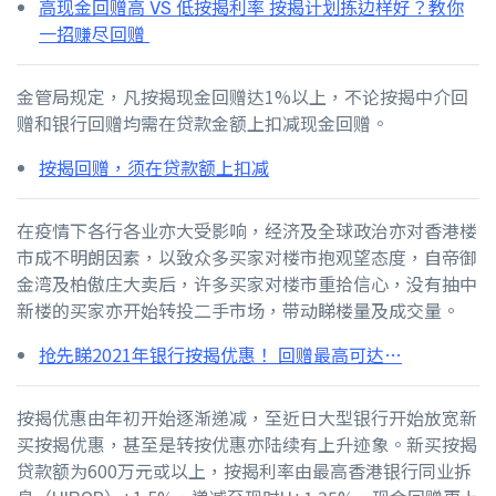
高现金回赠高 VS 低按揭利率 按揭计划拣边样好？教你
一招赚尽回赠
金管局规定，凡按揭现金回赠达1%以上，不论按揭中介回
赠和银行回赠均需在贷款金额上扣减现金回赠。
按揭回赠，须在贷款额上扣减
在疫情下各行各业亦大受影响，经济及全球政治亦对香港楼
市成不明朗因素，以致众多买家对楼市抱观望态度，自帝御
金湾及柏傲庄大卖后，许多买家对楼市重拾信心，没有抽中
新楼的买家亦开始转投二手市场，带动睇楼量及成交量。
抢先睇2021年银行按揭优惠！ 回赠最高可达…
按揭优惠由年初开始逐渐递减，至近日大型银行开始放宽新
买按揭优惠，甚至是转按优惠亦陆续有上升迹象。新买按揭
贷款额为600万元或以上，按揭利率由最高香港银行同业拆