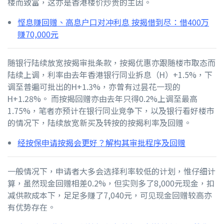
楼而致富，这亦是香港楼价炒贵的主因。
悭息赚回赠、高息户口对冲利息 按揭借到尽：借400万
赚70,000元
随银行陆续放宽按揭审批条款，按揭优惠亦跟随楼市取态而
陆续上调，利率由去年香港银行同业拆息（H）+1.5%，下
调至普遍可批出的H+1.3%，亦曾有过昙花一现的
H+1.28%。 而按揭回赠亦由去年只得0.2%上调至最高
1.75%，笔者亦预计在银行同业竞争下，以及银行看好楼市
的情况下，陆续放宽新买及转按的按揭利率及回赠。
经按保申请按揭会更好？解构其审批程序及回赠
一般情况下，申请者大多会选择利率较低的计划，惟仔细计
算，虽然现金回赠相差0.2%，但实则多了8,000元现金，扣
减供款成本下，足足多赚了7,040元，可见现金回赠较高亦
有优势存在。