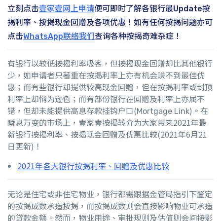
立刻点击
壹家壹网上申请
便可即时了解各银行最Update按
揭利率、按揭现金回赠及各项优惠！如有任何按揭问题亦可
点击
WhatsApp联络我们
查询各种按揭奇难杂症！
有银行以较低按揭利率吸客，但按揭现金回赠却比其他银行
少，如申请者只著重在按揭利率上亦有机会赚不到最佳优
惠；而有些银行却提供较高现金回赠，但在按揭利率或封顶
利率上却悄为逊色；而有部份银行在回赠及利率上亦属不
错，但却未能提供高息存款挂钩户口(Mortgage Link)。在
瞬息万变的市场上，壹家壹按揭转介为大家带来2021年最
新银行按揭利率、按揭现金回赠及优惠比较(2021年6月21
日更新)！
2021年各大银行按揭利率、回赠及优惠比较
无论是住宅或非住宅物业，银行都需跟据金管局指引下釐定
的按揭成数承造按揭，而按揭成数则会直接影响物业可承造
的贷款金额。然而，物业用途、审批规则及估值则会间接影