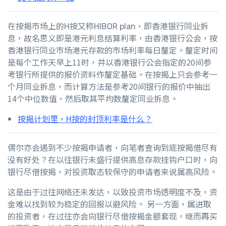
在按揭市场上的H按又称HIBOR plan，即香港银行同业拆
息，故名思义即是港元利息结算利率，由香港银行公会，按
香港银行同业市场港元存款的市场利率每日釐定。釐定时间
是每个工作天早上11时，并以香港银行公会指定的20间参
考银行所提供的报价资料作釐定基础。在
按揭
上只会参考一
个月同业拆息，而计算方法是参考20间银行的报价中抽出
14个中位数值，然后取其平均数釐定同业拆息。
按揭计划里，H按的封顶利率是什么？
偶尔亦会遇到不少按揭申请者，向笔者查询到底按揭借尽有
没有好处？在以往银行未盛行提供高息存款挂钩户口时，向
银行尽借按揭，对投资取态较保守的申请者来说属高风险。
这是由于过往网络还未发达，以致投资市场透明度不及，资
金难以找到较为稳定的回报以避风险。 另一方面，属进取
的投资者，在过往亦会向银行尽借按揭金额套现，继而再买