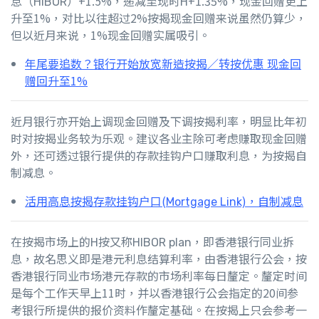
息（HIBOR）+1.5%，递减至现时H+1.35%，现金回赠更上
升至1%，对比以往超过2%按揭现金回赠来说虽然仍算少，
但以近月来说，1%现金回赠实属吸引。
年尾要追数？银行开始放宽新造按揭／转按优惠 现金回
赠回升至1%
近月银行亦开始上调现金回赠及下调按揭利率，明显比年初
时对按揭业务较为乐观。建议各业主除可考虑赚取现金回赠
外，还可透过银行提供的存款挂钩户口赚取利息，为按揭自
制减息。
活用高息按揭存款挂钩户口(Mortgage Link)，自制减息
在按揭市场上的H按又称HIBOR plan，即香港银行同业拆
息，故名思义即是港元利息结算利率，由香港银行公会，按
香港银行同业市场港元存款的市场利率每日釐定。釐定时间
是每个工作天早上11时，并以香港银行公会指定的20间参
考银行所提供的报价资料作釐定基础。在
按揭
上只会参考一