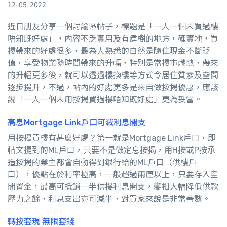
12-05-2022
近日朋友分享一個討論區帖子，標題是「一人一個未買過樓
唔知既好處」，內容不乏實用及有建樹的地方，確實地，買
樓帶來的好處很多，最為人熟悉的自然是隨住現金不斷貶
值，享受物業隨時間帶來的升幅，特別是當樓市熾熱，帶來
的升幅更多後，就可以透過樓換樓等方式令居住質素及空間
逐步提升，不過，帖內的好處更多是來自做按揭優惠，應該
說「一人一個未用按揭買過樓唔知既好處」更為妥當。
高息Mortgage Link戶口可減利息開支
用按揭買樓有甚麼好處？第一就是Mortgage Link戶口，即
帖文提到的ML戶口，只要不是做定息按揭，用H按或P按承
造按揭的業主都會自動得到銀行給的ML戶口（供樓戶
口），優點在於利率極高，一般超過兩厘以上，只要存入空
閒置金，最高可抵銷一半供樓利息開支，變相大幅降低供款
壓力之餘，利息支出亦可減半，對買家來說是非常著數。
轉按套現 無限套錢