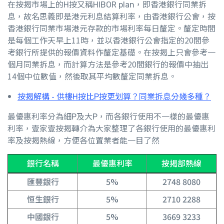
在按揭市場上的H按又稱HIBOR plan，即香港銀行同業拆
息，故名思義即是港元利息結算利率，由香港銀行公會，按
香港銀行同業市場港元存款的市場利率每日釐定。釐定時間
是每個工作天早上11時，並以香港銀行公會指定的20間參
考銀行所提供的報價資料作釐定基礎。在
按揭
上只會參考一
個月同業拆息，而計算方法是參考20間銀行的報價中抽出
14個中位數值，然後取其平均數釐定同業拆息。
按揭解構 - 供樓H按比P按更划算？同業拆息分幾多種？
最優惠利率分為細P及大P，而各銀行使用不一樣的最優惠
利率，壹家壹按揭轉介為大家整理了各銀行使用的最優惠利
率及按揭熱線，方便各位置業者能一目了然
銀行名稱
最優惠利率
按揭部熱線
匯豐銀行
5%
2748 8080
恒生銀行
5%
2710 2288
中國銀行
5%
3669 3233