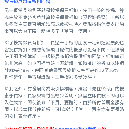
按保發展均有折扣回贈
另一個常見的例子就是按揭保費折扣，使用一般的按揭計算
機由於不會替客戶計算按揭保費折扣（預鬆好過緊），所以
很多業主買樓直到承造高成數按揭時才發現按揭保費支出原
來可以大幅下降，變相多了「筆直」使用。
除了按揭保費有折扣，買過一手樓的朋友一定知道發展商也
會提供折扣，雖然每個項目提供的優惠可能有不同，但無論
使用即供或建期，一般發展商都會提供折扣回贈，折扣率可
能非常高，如屯門掃管笏上源新盤，當時推出的折扣以建期
計就高達8％，連同其他優惠最終折扣率可高達12至16％，
難怪近年一手市場熾熱，二手樓卻多受冷待。
除此之外，有發展商為吸引換樓客，推出「先住後付」的優
惠予買家，買家只需付出較少首期，無需立即供款，即可以
入住物業，即使後來「不買」要撻訂，由於所付首期金額有
限，以成本極低住新樓，可以說賺「住」，買家亦有更長時
間安排資金運用。
如有任何疑問，歡迎點擊
WhatsApp聯絡我們
查詢