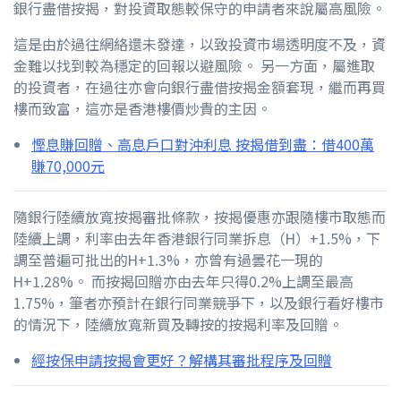
銀行盡借按揭，對投資取態較保守的申請者來說屬高風險。
這是由於過往網絡還未發達，以致投資市場透明度不及，資
金難以找到較為穩定的回報以避風險。 另一方面，屬進取
的投資者，在過往亦會向銀行盡借按揭金額套現，繼而再買
樓而致富，這亦是香港樓價炒貴的主因。
慳息賺回贈、高息戶口對沖利息 按揭借到盡：借400萬
賺70,000元
隨銀行陸續放寬按揭審批條款，按揭優惠亦跟隨樓市取態而
陸續上調，利率由去年香港銀行同業拆息（H）+1.5%，下
調至普遍可批出的H+1.3%，亦曾有過曇花一現的
H+1.28%。 而按揭回贈亦由去年只得0.2%上調至最高
1.75%，筆者亦預計在銀行同業競爭下，以及銀行看好樓市
的情況下，陸續放寬新買及轉按的按揭利率及回贈。
經按保申請按揭會更好？解構其審批程序及回贈