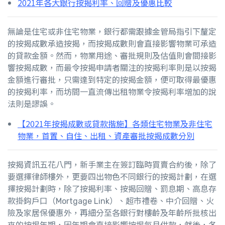
2021年各大銀行按揭利率、回贈及優惠比較
無論是住宅或非住宅物業，銀行都需跟據金管局指引下釐定
的按揭成數承造按揭，而按揭成數則會直接影響物業可承造
的貸款金額。然而，物業用途、審批規則及估值則會間接影
響按揭成數，而最令按揭申請者關注的按揭利率則是以按揭
金額進行審批，只需達到特定的按揭金額，便可取得最優惠
的按揭利率，而坊間一直流傳出租物業令按揭利率增加的說
法則是謬誤。
【2021年按揭成數或貸款揩施】各類住宅物業及非住宅
物業，首置、自住、出租、資產審批按揭成數分別
按揭資訊五花八門，新手業主在簽訂臨時買賣合約後，除了
要選擇律師樓外，更要四出物色不同銀行的按揭計劃，在選
擇按揭計劃時，除了按揭利率、按揭回贈、罰息期、高息存
款掛鈎戶口（Mortgage Link）、超市禮卷、中介回贈、火
險及家居保優惠外，再細分至各銀行對樓齡及年齡所批核出
來的按揭年期，因年期會直接影響按揭每月供款，然後，各