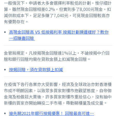
一般情況下，申請者大多會選擇利率較低的計劃，惟仔細計
算，雖然現金回贈相差0.2%，但實則多了8,000元現金，扣
減供款成本下，足足多賺了7,040元，可見現金回贈較高亦
有優勢存在。
高現金回贈高 VS 低按揭利率 按揭計劃揀邊樣好？教你
一招賺盡回贈
金管局規定，凡按揭現金回贈達1%以上，不論按揭中介回
贈和銀行回贈均需在貸款金額上扣減現金回贈。
按揭回贈，須在貸款額上扣減
在疫情下各行各業亦大受影響，經濟及全球政治亦對香港樓
市成不明朗因素，以致眾多買家對樓市抱觀望態度，自帝御
金灣及柏傲莊大賣後，許多買家對樓市重拾信心，沒有抽中
新樓的買家亦開始轉投二手市場，帶動睇樓量及成交量。
搶先睇2021年銀行按揭優惠！ 回贈最高可達…