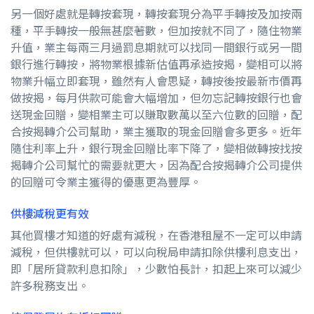
另一個好處就是轉按套現，轉按套現分為平手轉按及加按兩
種，平手轉按一般無甚麼著數，但加按就不同了，隨住物業
升值，業主每兩三月過罰息期就可以找同一間銀行或另一間
銀行進行轉按，將物業根據新估值再承造按揭，變相可以將
物業升幅立即套現，雖然有人會思疑，轉按後按最新市價再
做按揭，每月供款可能會大幅增加，但勿忘記轉按銀行也會
送現金回贈，變相業主可以賺取數萬以至六位數的回贈，配
合按揭轉介公司幫助，業主獲取的現金回贈會多更多。近年
隨住利率上升，銀行現金回贈比率下降了，變相做轉按找按
揭轉介公司幫忙的需要就更大，因為配合按揭轉介公司提供
的回贈可令業主獲得的優惠更為豐厚。
供樓減稅更有效
其他買樓才知道的好處有減稅，在香港租屋不一定可以申請
減稅，但供樓就可以，可以向稅局申請扣除供樓利息支出，
即「居所貸款利息扣除」，少數怕長計，扣起上來可以減少
許多稅務支出。