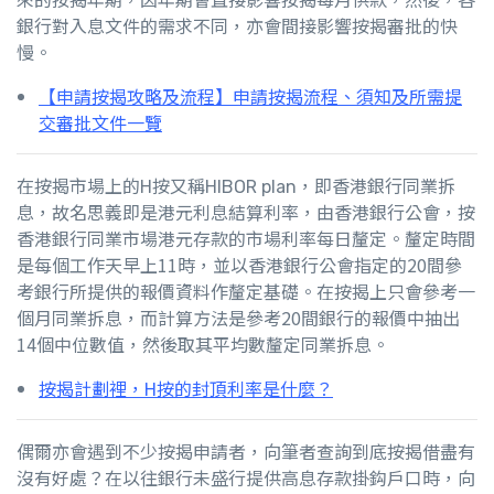
銀行對入息文件的需求不同，亦會間接影響按揭審批的快
慢。
【申請按揭攻略及流程】申請按揭流程、須知及所需提
交審批文件一覽
在按揭市場上的H按又稱HIBOR plan，即香港銀行同業拆
息，故名思義即是港元利息結算利率，由香港銀行公會，按
香港銀行同業市場港元存款的市場利率每日釐定。釐定時間
是每個工作天早上11時，並以香港銀行公會指定的20間參
考銀行所提供的報價資料作釐定基礎。在
按揭
上只會參考一
個月同業拆息，而計算方法是參考20間銀行的報價中抽出
14個中位數值，然後取其平均數釐定同業拆息。
按揭計劃裡，H按的封頂利率是什麼？
偶爾亦會遇到不少按揭申請者，向筆者查詢到底按揭借盡有
沒有好處？在以往銀行未盛行提供高息存款掛鈎戶口時，向