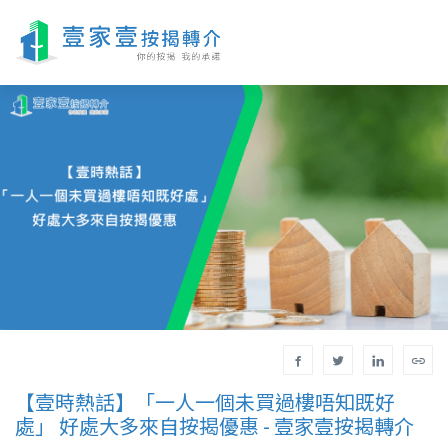
【壹時熱話】「一人一個未買過樓唔知既好
處」 好處大多來自按揭優惠 - 壹家壹按揭轉介