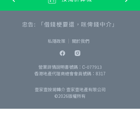
忠告: 「借錢梗要還，咪俾錢中介」
私隱政策
關於我們
營業詳情說明書號碼：C-077913
香港地產代理商總會會員號碼：8317
壹家壹按揭轉介 壹家壹地產有限公司
©2026版權所有