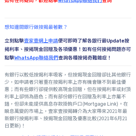
想知邊間銀行做按揭最著數？
立刻點擊
壹家壹網上申請
便可即時了解各銀行最Update按
揭利率、按揭現金回贈及各項優惠！如有任何按揭問題亦可
點擊
WhatsApp聯絡我們
查詢各種按揭奇難雜症！
有銀行以較低按揭利率吸客，但按揭現金回贈卻比其他銀行
少，如申請者只著重在按揭利率上亦有機會賺不到最佳優
惠；而有些銀行卻提供較高現金回贈，但在按揭利率或封頂
利率上卻悄為遜色；而有部份銀行在回贈及利率上亦屬不
錯，但卻未能提供高息存款掛鉤戶口(Mortgage Link)。在
瞬息萬變的市場上，壹家壹按揭轉介為大家帶來2021年最
新銀行按揭利率、按揭現金回贈及優惠比較(2021年6月21
日更新)！