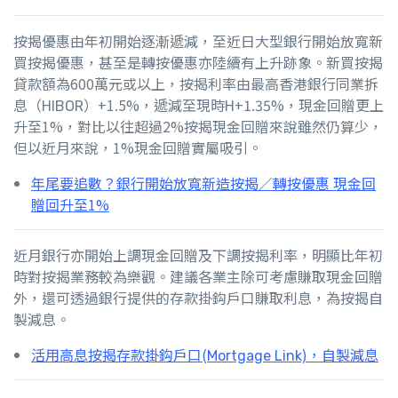
按揭優惠由年初開始逐漸遞減，至近日大型銀行開始放寬新
買按揭優惠，甚至是轉按優惠亦陸續有上升跡象。新買按揭
貸款額為600萬元或以上，按揭利率由最高香港銀行同業拆
息（HIBOR）+1.5%，遞減至現時H+1.35%，現金回贈更上
升至1%，對比以往超過2%按揭現金回贈來說雖然仍算少，
但以近月來說，1%現金回贈實屬吸引。
年尾要追數？銀行開始放寬新造按揭／轉按優惠 現金回
贈回升至1%
近月銀行亦開始上調現金回贈及下調按揭利率，明顯比年初
時對按揭業務較為樂觀。建議各業主除可考慮賺取現金回贈
外，還可透過銀行提供的存款掛鈎戶口賺取利息，為按揭自
製減息。
活用高息按揭存款掛鈎戶口(Mortgage Link)，自製減息