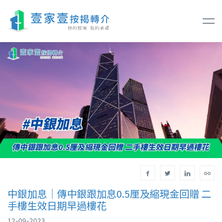
中銀加息｜傳中銀跟加息0.5厘及縮現金回贈 二
手樓生效日期早過樓花
12-09-2023