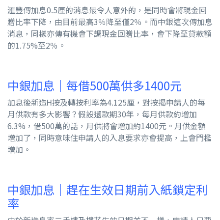
滙豐傳加息0.5厘的消息最令人意外的，是同時會將現金回
贈比率下降，由目前最高3％降至僅2％。而中銀這次傳加息
消息，同樣亦傳有機會下調現金回贈比率，會下降至貸款額
的1.75%至2％。
中銀加息｜每借500萬供多1400元
加息後新造H按及轉按利率為4.125厘，對按揭申請人的每
月供款有多大影響？假設還款期30年，每月供款約增加
6.3%，借500萬的話，月供將會增加約1400元。月供金額
增加了，同時意味住申請人的入息要求亦會提高，上會門檻
增加。
中銀加息｜趕在生效日期前入紙鎖定利
率