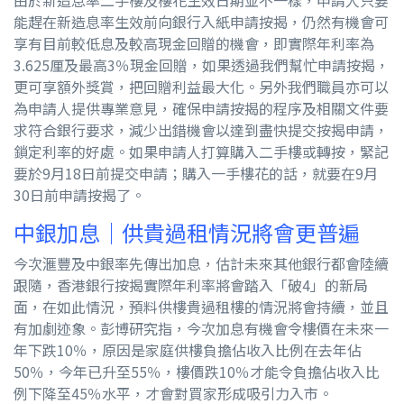
由於新造息率二手樓及樓花生效日期並不一樣，申請人只要
能趕在新造息率生效前向銀行入紙申請按揭，仍然有機會可
享有目前較低息及較高現金回贈的機會，即實際年利率為
3.625厘及最高3％現金回贈，如果透過我們幫忙申請按揭，
更可享額外獎賞，把回贈利益最大化。另外我們職員亦可以
為申請人提供專業意見，確保申請按揭的程序及相關文件要
求符合銀行要求，減少出錯機會以達到盡快提交按揭申請，
鎖定利率的好處。如果申請人打算購入二手樓或轉按，緊記
要於9月18日前提交申請；購入一手樓花的話，就要在9月
30日前申請按揭了。
中銀加息｜供貴過租情況將會更普遍
今次滙豐及中銀率先傳出加息，估計未來其他銀行都會陸續
跟隨，香港銀行按揭實際年利率將會踏入「破4」的新局
面，在如此情況，預料供樓貴過租樓的情況將會持續，並且
有加劇迹象。彭博研究指，今次加息有機會令樓價在未來一
年下跌10％，原因是家庭供樓負擔佔收入比例在去年佔
50％，今年已升至55％，樓價跌10％才能令負擔佔收入比
例下降至45％水平，才會對買家形成吸引力入市。