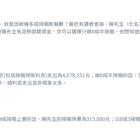
，就是該做幾多成按揭較著數？最近有讀者查詢，陳先生（化名）
但陳先生有足夠首期資金，亦可以選擇只做8成半按揭，他想知道
包括按揭保險利息)支出為4,078,551元；做8成半按揭的話，全
計，總利息支出並非相差太多。
揭上會的話，陳先生的按揭保費為315,000元；以8成5按揭上