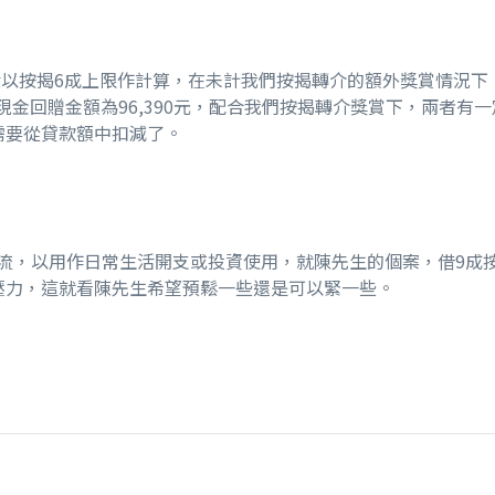
般以按揭6成上限作計算，在未計我們按揭轉介的額外獎賞情況下
萬元，現金回贈金額為96,390元，配合我們按揭轉介獎賞下，兩
需要從貸款額中扣減了。
以用作日常生活開支或投資使用，就陳先生的個案，借9成按揭月供
息壓力，這就看陳先生希望預鬆一些還是可以緊一些。