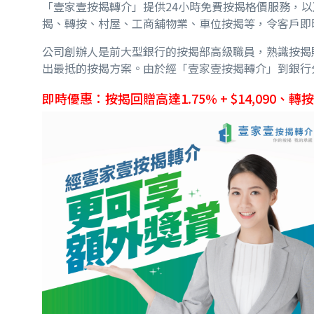
「壹家壹按揭轉介」提供
24
小時免費按揭格價服務，以
揭、轉按、村屋、工商舖物業、車位按揭等，令客戶即
公司創辦人是前大型銀行的按揭部高級職員，熟識按揭
出最抵的按揭方案。由於經「壹家壹按揭轉介」到銀行
即時優惠：按揭回贈高達
1.75
% + $14,090