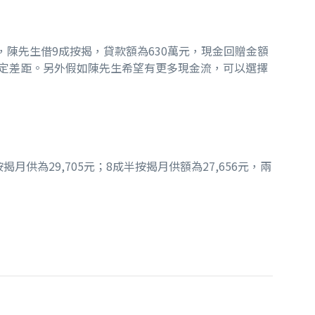
，陳先生借9成按揭，貸款額為630萬元，現金回贈金額
者有一定差距。另外假如陳先生希望有更多現金流，可以選擇
為29,705元；8成半按揭月供額為27,656元，兩