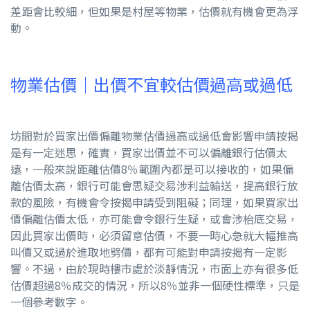
差距會比較細，但如果是村屋等物業，估價就有機會更為浮
動。
物業估價｜出價不宜較估價過高或過低
坊間對於買家出價偏離物業估價過高或過低會影響申請按揭
是有一定迷思，確實，買家出價並不可以偏離銀行估價太
遠，一般來說距離估價8％範圍內都是可以接收的，如果偏
離估價太高，銀行可能會思疑交易涉利益輸送，提高銀行放
款的風險，有機會令按揭申請受到阻礙；同理，如果買家出
價偏離估價太低，亦可能會令銀行生疑，或會涉枱底交易，
因此買家出價時，必須留意估價，不要一時心急就大幅推高
叫價又或過於進取地劈價，都有可能對申請按揭有一定影
響。不過，由於現時樓市處於淡靜情況，市面上亦有很多低
估價超過8％成交的情況，所以8％並非一個硬性標準，只是
一個參考數字。