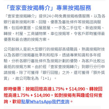
「壹家壹按揭轉介」專業按揭服務
「壹家壹按揭轉介」提供
24
小時免費按揭格價服務，以及各
銀行最新按揭利率、回贈、優惠及審批條件等按揭諮詢服
務，包括綠置居、公屋居屋、一手及二手住宅、新造按揭、
轉按、村屋、工商舖物業、車位按揭等，令客戶即時獲得最
優惠和最合適的按揭方案。
公司創辦人是前大型銀行的按揭部高級職員，熟識按揭財技
以及各銀行按揭審批準則和程序，透過專業知識和多年經
驗，分析各銀行審批條件及按揭計劃的優勢，為客戶比較出
最抵的按揭方案。由於經「壹家壹按揭轉介」到銀行分行申
請按揭，除了可獲得「銀行回贈」之外，還可獲得「額外獎
賞」，故公司取名為「
1+1
」。
即時優惠：按揭回贈高達
1.75
% + $14,090、轉按回
贈高達1.75% + $14,090。如對按揭有興趣或任何查
詢，歡迎
點擊WhatsApp我們查詢
。