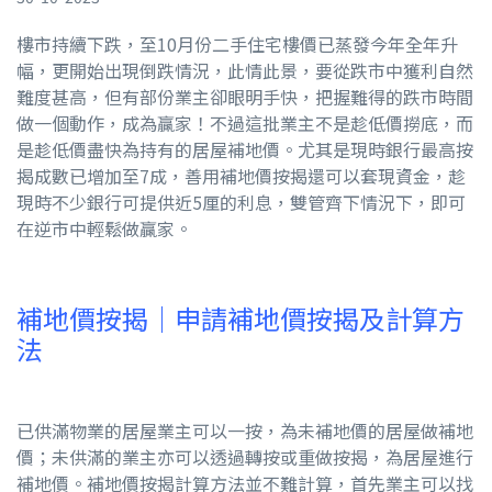
樓市持續下跌，至10月份二手住宅樓價已蒸發今年全年升
幅，更開始出現倒跌情況，此情此景，要從跌市中獲利自然
難度甚高，但有部份業主卻眼明手快，把握難得的跌市時間
做一個動作，成為贏家！不過這批業主不是趁低價撈底，而
是趁低價盡快為持有的居屋補地價。尤其是現時銀行最高按
揭成數已增加至7成，善用補地價按揭還可以套現資金，趁
現時不少銀行可提供近5厘的利息，雙管齊下情況下，即可
在逆市中輕鬆做贏家。
補地價按揭｜申請補地價按揭及計算方
法
已供滿物業的居屋業主可以一按，為未補地價的居屋做補地
價；未供滿的業主亦可以透過轉按或重做按揭，為居屋進行
補地價。補地價按揭計算方法並不難計算，首先業主可以找