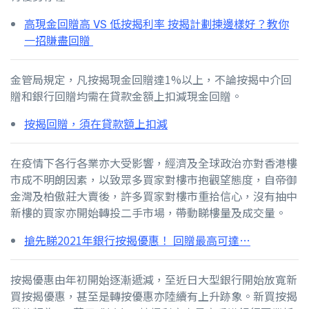
高現金回贈高 VS 低按揭利率 按揭計劃揀邊樣好？教你
一招賺盡回贈
金管局規定，凡按揭現金回贈達1%以上，不論按揭中介回
贈和銀行回贈均需在貸款金額上扣減現金回贈。
按揭回贈，須在貸款額上扣減
在疫情下各行各業亦大受影響，經濟及全球政治亦對香港樓
市成不明朗因素，以致眾多買家對樓市抱觀望態度，自帝御
金灣及柏傲莊大賣後，許多買家對樓市重拾信心，沒有抽中
新樓的買家亦開始轉投二手市場，帶動睇樓量及成交量。
搶先睇2021年銀行按揭優惠！ 回贈最高可達…
按揭優惠由年初開始逐漸遞減，至近日大型銀行開始放寬新
買按揭優惠，甚至是轉按優惠亦陸續有上升跡象。新買按揭