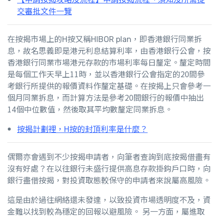
交審批文件一覽
在按揭市場上的H按又稱HIBOR plan，即香港銀行同業拆
息，故名思義即是港元利息結算利率，由香港銀行公會，按
香港銀行同業市場港元存款的市場利率每日釐定。釐定時間
是每個工作天早上11時，並以香港銀行公會指定的20間參
考銀行所提供的報價資料作釐定基礎。在
按揭
上只會參考一
個月同業拆息，而計算方法是參考20間銀行的報價中抽出
14個中位數值，然後取其平均數釐定同業拆息。
按揭計劃裡，H按的封頂利率是什麼？
偶爾亦會遇到不少按揭申請者，向筆者查詢到底按揭借盡有
沒有好處？在以往銀行未盛行提供高息存款掛鈎戶口時，向
銀行盡借按揭，對投資取態較保守的申請者來說屬高風險。
這是由於過往網絡還未發達，以致投資市場透明度不及，資
金難以找到較為穩定的回報以避風險。 另一方面，屬進取