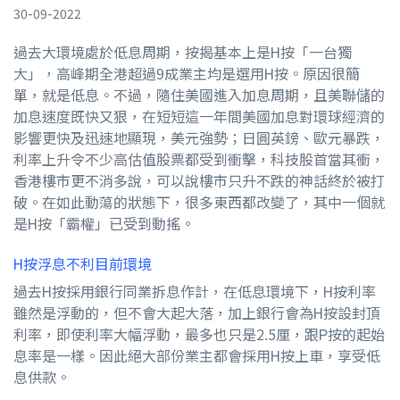
30-09-2022
過去大環境處於低息周期，按揭基本上是H按「一台獨
大」，高峰期全港超過9成業主均是選用H按。原因很簡
單，就是低息。不過，隨住美國進入加息周期，且美聯儲的
加息速度既快又狠，在短短這一年間美國加息對環球經濟的
影響更快及迅速地顯現，美元強勢；日圓英鎊、歐元暴跌，
利率上升令不少高估值股票都受到衝擊，科技股首當其衝，
香港樓市更不消多說，可以說樓市只升不跌的神話終於被打
破。在如此動蕩的狀態下，很多東西都改變了，其中一個就
是H按「霸權」已受到動搖。
H按浮息不利目前環境
過去H按採用銀行同業拆息作計，在低息環境下，H按利率
雖然是浮動的，但不會大起大落，加上銀行會為H按設封頂
利率，即使利率大幅浮動，最多也只是2.5厘，跟P按的起始
息率是一樣。因此絕大部份業主都會採用H按上車，享受低
息供款。