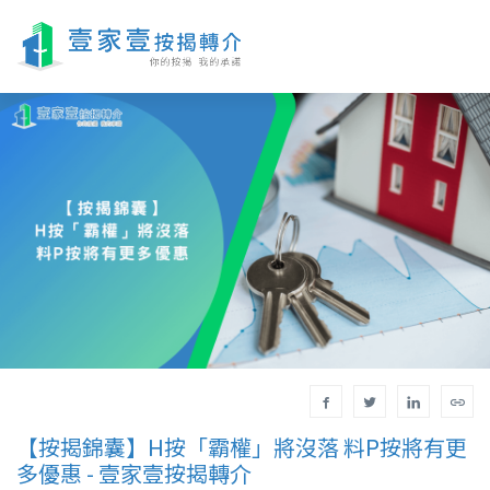
【按揭錦囊】H按「霸權」將沒落 料P按將有更
多優惠 - 壹家壹按揭轉介