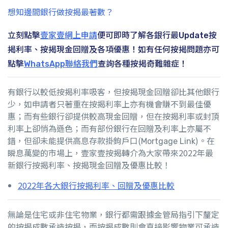
想知邊間銀行做按揭最著數？
立刻點擊
壹家壹網上申請
便可即時了解各銀行最Update按
揭利率、按揭現金回贈及各項優惠！如有任何按揭問題亦可
點擊
WhatsApp聯絡我們
查詢各種按揭奇難雜症！
有銀行以較低按揭利率吸客，但按揭現金回贈卻比其他銀行
少，如申請者只著重在按揭利率上亦有機會賺不到最佳優
惠；而有些銀行卻提供較高現金回贈，但在按揭利率或封頂
利率上卻悄為遜色；而有部份銀行在回贈及利率上亦屬不
錯，但卻未能提供高息存款掛鉤戶口(Mortgage Link)。在
瞬息萬變的市場上，壹家壹按揭轉介為大家帶來2022年最
新銀行按揭利率、按揭現金回贈及優惠比較！
2022年各大銀行按揭利率、回贈及優惠比較
無論是住宅或非住宅物業，銀行都需跟據金管局指引下釐定
的按揭成數承造按揭，而按揭成數則會直接影響物業可承造