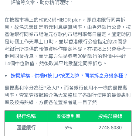
評論等文章，助你精明理財。
在按揭市場上的H按又稱HIBOR plan，即香港銀行同業拆
息，故名思義即是港元利息結算利率，由香港銀行公會，按
香港銀行同業市場港元存款的市場利率每日釐定。釐定時間
是每個工作天早上11時，並以香港銀行公會指定的20間參
考銀行所提供的報價資料作釐定基礎。在
按揭
上只會參考一
個月同業拆息，而計算方法是參考20間銀行的報價中抽出
14個中位數值，然後取其平均數釐定同業拆息。
按揭解構 - 供樓H按比P按更划算？同業拆息分幾多種？
最優惠利率分為細P及大P，而各銀行使用不一樣的最優惠
利率，壹家壹按揭轉介為大家整理了各銀行使用的最優惠利
率及按揭熱線，方便各位置業者能一目了然
銀行名稱
最優惠利率
按揭部熱線
匯豐銀行
5%
2748 8080