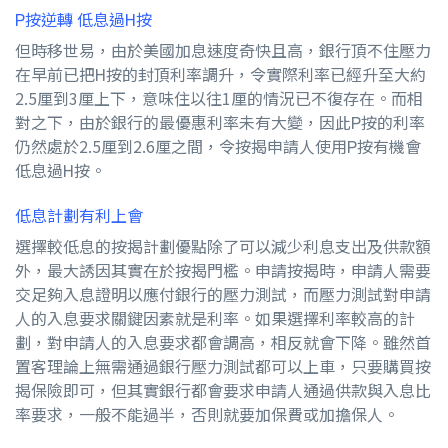
P按逆轉 低息過H按
但時移世易，由於美國加息速度奇快且高，銀行頂不住壓力
在早前已把H按的封頂利率調升，令實際利率已經升至大約
2.5厘到3厘上下，意味住以往1厘的情況已不復存在。而相
對之下，由於銀行的最優惠利率未有大變，因此P按的利率
仍然處於2.5厘到2.6厘之間，令按揭申請人使用P按有機會
低息過H按。
低息計劃有利上會
選擇較低息的按揭計劃優點除了可以減少利息支出及供款額
外，最大誘因其實在於按揭門檻。申請按揭時，申請人需要
交足夠入息證明以應付銀行的壓力測試，而壓力測試對申請
人的入息要求關鍵因素就是利率。如果選擇利率較高的計
劃，對申請人的入息要求都會調高，相反就會下降。雖然首
置客理論上無需通過銀行壓力測試都可以上車，只要購買按
揭保險即可，但其實銀行都會要求申請人通過供款與入息比
率要求，一般不能過半，否則就要加保費或加擔保人。