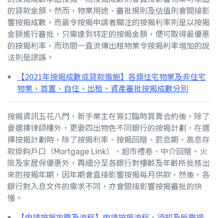
的貸款金額。然而，物業用途、審批規則及估值則會間接影
響按揭成數，而最令按揭申請者關注的按揭利率則是以按揭
金額進行審批，只需達到特定的按揭金額，便可取得最優惠
的按揭利率，而坊間一直流傳出租物業令按揭利率增加的說
法則是謬誤。
【2021年按揭成數或貸款揩施】各類住宅物業及非住宅
物業，首置、自住、出租、資產審批按揭成數分別
按揭資訊五花八門，新手業主在簽訂臨時買賣合約後，除了
要選擇律師樓外，更要四出物色不同銀行的按揭計劃，在選
擇按揭計劃時，除了按揭利率、按揭回贈、罰息期、高息存
款掛鈎戶口（Mortgage Link）、超市禮卷、中介回贈、火
險及家居保優惠外，再細分至各銀行對樓齡及年齡所批核出
來的按揭年期，因年期會直接影響按揭每月供款，然後，各
銀行對入息文件的需求不同，亦會間接影響按揭審批的快
慢。
【申請按揭攻略及流程】申請按揭流程、須知及所需提