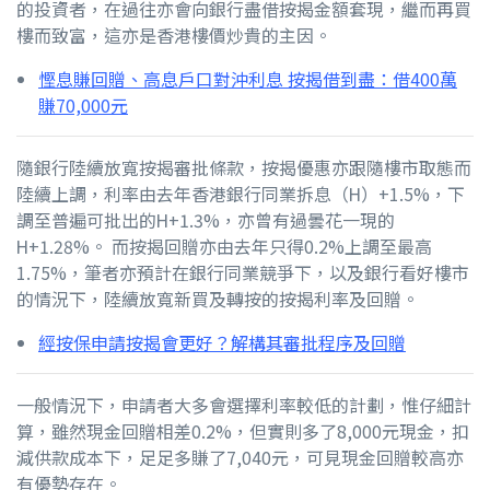
的投資者，在過往亦會向銀行盡借按揭金額套現，繼而再買
樓而致富，這亦是香港樓價炒貴的主因。
慳息賺回贈、高息戶口對沖利息 按揭借到盡：借400萬
賺70,000元
隨銀行陸續放寬按揭審批條款，按揭優惠亦跟隨樓市取態而
陸續上調，利率由去年香港銀行同業拆息（H）+1.5%，下
調至普遍可批出的H+1.3%，亦曾有過曇花一現的
H+1.28%。 而按揭回贈亦由去年只得0.2%上調至最高
1.75%，筆者亦預計在銀行同業競爭下，以及銀行看好樓市
的情況下，陸續放寬新買及轉按的按揭利率及回贈。
經按保申請按揭會更好？解構其審批程序及回贈
一般情況下，申請者大多會選擇利率較低的計劃，惟仔細計
算，雖然現金回贈相差0.2%，但實則多了8,000元現金，扣
減供款成本下，足足多賺了7,040元，可見現金回贈較高亦
有優勢存在。