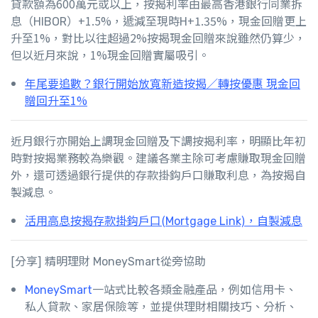
貸款額為600萬元或以上，按揭利率由最高香港銀行同業拆
息（HIBOR）+1.5%，遞減至現時H+1.35%，現金回贈更上
升至1%，對比以往超過2%按揭現金回贈來說雖然仍算少，
但以近月來說，1%現金回贈實屬吸引。
年尾要追數？銀行開始放寬新造按揭／轉按優惠 現金回
贈回升至1%
近月銀行亦開始上調現金回贈及下調按揭利率，明顯比年初
時對按揭業務較為樂觀。建議各業主除可考慮賺取現金回贈
外，還可透過銀行提供的存款掛鈎戶口賺取利息，為按揭自
製減息。
活用高息按揭存款掛鈎戶口(Mortgage Link)，自製減息
[分享] 精明理財 MoneySmart從旁協助
MoneySmart
一站式比較各類金融產品，例如信用卡、
私人貸款、家居保險等，並提供理財相關技巧、分析、