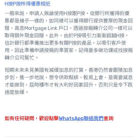
H按P按所得優惠相近
一般來說，申請人無論使用H按跟P按，從銀行所獲得的優
惠都是幾乎一樣的，如同樣可以獲得銀行提供豐厚的現金回
贈，高息Mortgage Link 戶口，透過按揭轉介公司一樣可以
取得額外現金回贈。此外，由於P按吸引力漸漸超越H按，
估計銀行都準備推出更多有關P按的產品，以吸引客戶使
用，因此準備申請按揭的準買家，記得要多做功課或找按揭
轉介公司幫忙。
短期未來未見美國有減緩加息的打算，香港仍然會跟隨加息
步划，進一步地說，想令供款鬆綁、較易上會，是需要減息
才能做到，屆時樓市才有大利好因素回升，否則只是令下跌
速度放緩。
如有任何疑問，歡迎點擊
WhatsApp聯絡我們
查詢